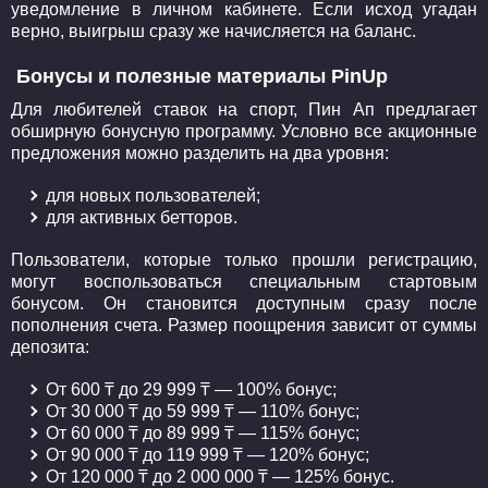
уведомление в личном кабинете. Если исход угадан
верно, выигрыш сразу же начисляется на баланс.
Бонусы и полезные материалы PinUp
Для любителей ставок на спорт, Пин Ап предлагает
обширную бонусную программу. Условно все акционные
предложения можно разделить на два уровня:
для новых пользователей;
для активных бетторов.
Пользователи, которые только прошли регистрацию,
могут воспользоваться специальным стартовым
бонусом. Он становится доступным сразу после
пополнения счета. Размер поощрения зависит от суммы
депозита:
От 600 ₸ до 29 999 ₸ — 100% бонус;
От 30 000 ₸ до 59 999 ₸ — 110% бонус;
От 60 000 ₸ до 89 999 ₸ — 115% бонус;
От 90 000 ₸ до 119 999 ₸ — 120% бонус;
От 120 000 ₸ до 2 000 000 ₸ — 125% бонус.