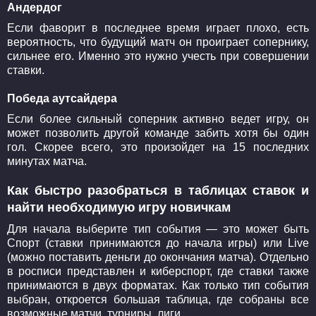
Андердог
Если фаворит в последнее время играет плохо, есть
вероятность, что будущий матч он проиграет сопернику,
сильнее его. Именно это нужно учесть при совершении
ставки.
Победа аутсайдера
Если более сильный соперник активно ведет игру, он
может позволить другой команде забить хотя бы один
гол. Скорее всего, это произойдет на 15 последних
минутах матча.
Как быстро разобраться в таблицах ставок и
найти необходимую игру новичкам
Для начала выберите тип события — это может быть
Спорт (ставки принимаются до начала игры) или Live
(можно поставить деньги до окончания матча). Отдельно
в росписи представлен и киберспорт, где ставки также
принимаются в двух форматах. Как только тип события
выбран, откроется большая таблица, где собраны все
возможные матчи, турниры, лиги.