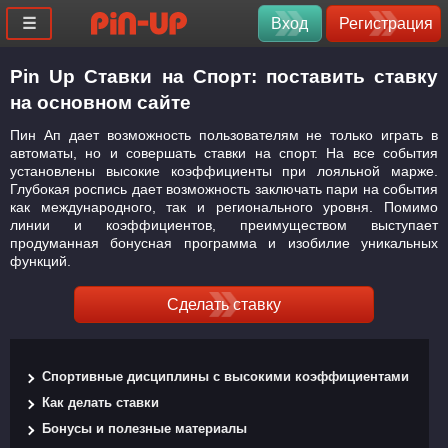
☰
Вход
Регистрация
Pin Up Ставки на Спорт: поставить ставку
на основном сайте
Пин Ап дает возможность пользователям не только играть в
автоматы, но и совершать ставки на спорт. На все события
установлены высокие коэффициенты при лояльной марже.
Глубокая роспись дает возможность заключать пари на события
как международного, так и регионального уровня. Помимо
линии и коэффициентов, преимуществом выступает
продуманная бонусная программа и изобилие уникальных
функций.
Сделать ставку
Спортивные дисциплины с высокими коэффициентами
Как делать ставки
Бонусы и полезные материалы