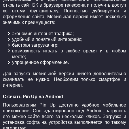
открыть сайт БК в браузере телефона и получить доступ
ко всему функционалу. Полностью дублируется и
оформление сайта. Мобильная версия имеет несколько
значимых преимуществ:
экономия интернет-трафика;
удобный и понятный интерфейс;
быстрая загрузка игр;
возможность играть в любое время и в любом
месте;
упрощенное оформление.
Для запуска мобильной версии ничего дополнительно
скачивать не нужно. Необходим только смартфон и
интернет.
Скачать Pin Up на Android
Пользователям Pin Up доступно удобное мобильное
приложение. Оно адаптировано под Android, загрузить
его можно сайте всего за несколько кликов. Загрузка и
установка софта на устройства выполняется по такому
алгоритму: