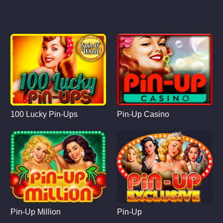
100 Lucky Pin-Ups
Pin-Up Casino
Pin-Up Million
Pin-Up